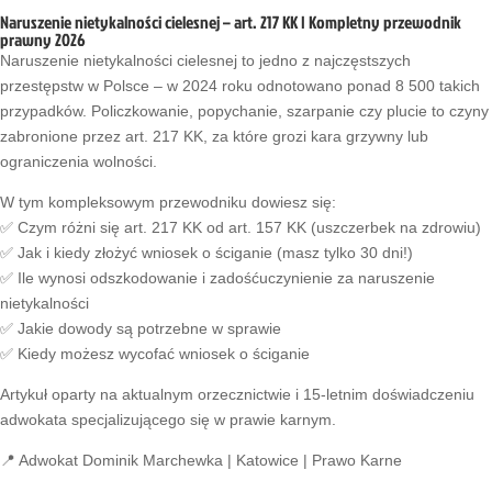
Naruszenie nietykalności cielesnej – art. 217 KK | Kompletny przewodnik
prawny 2026
Naruszenie nietykalności cielesnej to jedno z najczęstszych
przestępstw w Polsce – w 2024 roku odnotowano ponad 8 500 takich
przypadków. Policzkowanie, popychanie, szarpanie czy plucie to czyny
zabronione przez art. 217 KK, za które grozi kara grzywny lub
ograniczenia wolności.
W tym kompleksowym przewodniku dowiesz się:
✅ Czym różni się art. 217 KK od art. 157 KK (uszczerbek na zdrowiu)
✅ Jak i kiedy złożyć wniosek o ściganie (masz tylko 30 dni!)
✅ Ile wynosi odszkodowanie i zadośćuczynienie za naruszenie
nietykalności
✅ Jakie dowody są potrzebne w sprawie
✅ Kiedy możesz wycofać wniosek o ściganie
Artykuł oparty na aktualnym orzecznictwie i 15-letnim doświadczeniu
adwokata specjalizującego się w prawie karnym.
📍 Adwokat Dominik Marchewka | Katowice | Prawo Karne