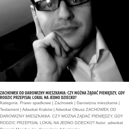
ZACHOWEK OD DAROWIZNY MIESZKANIA: CZY MOŻNA ŻĄDAĆ PIENIĘDZY, GDY
RODZIC PRZEPISAŁ LOKAL NA JEDNO DZIECKO?
Kategoria: Prawo spadkowe | Zachowek | Darowizna mieszkania |
Testament | Adwokat Kraków | Adwokat Olkusz ZACHOWEK OD
DAROWIZNY MIESZKANIA: CZY MOŻNA ŻĄDAĆ PIENIĘDZY, GDY
RODZIC PRZEPISAŁ LOKAL NA JEDNO DZIECKO? Autor: adwokat