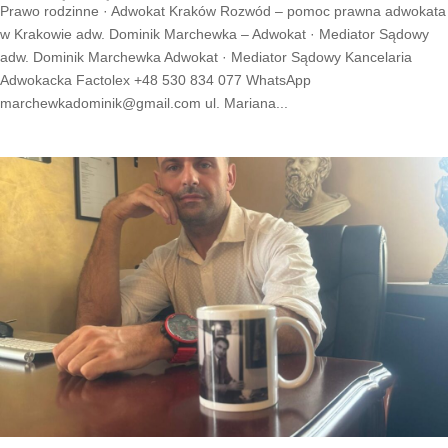
Prawo rodzinne · Adwokat Kraków Rozwód – pomoc prawna adwokata
w Krakowie adw. Dominik Marchewka – Adwokat · Mediator Sądowy
adw. Dominik Marchewka Adwokat · Mediator Sądowy Kancelaria
Adwokacka Factolex +48 530 834 077 WhatsApp
marchewkadominik@gmail.com ul. Mariana...