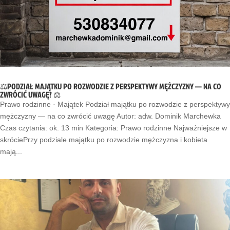
⚖️PODZIAŁ MAJĄTKU PO ROZWODZIE Z PERSPEKTYWY MĘŻCZYZNY — NA CO
ZWRÓCIĆ UWAGĘ? ⚖️
Prawo rodzinne · Majątek Podział majątku po rozwodzie z perspektywy
mężczyzny — na co zwrócić uwagę Autor: adw. Dominik Marchewka
Czas czytania: ok. 13 min Kategoria: Prawo rodzinne Najważniejsze w
skróciePrzy podziale majątku po rozwodzie mężczyzna i kobieta
mają...