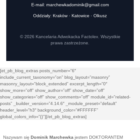
E-mail:
marchewkadominik@gmail.com
Oddziały: Kraków · Katowice · Olkusz
© 2026 Kancelaria Adwokacka Factolex. Wszystkie
prawa zastrzeżone.
[et_pb_blog_extras posts_number=”6″
include_current_taxonomy=”on” blog_layout=”masonry”
masonry_layout=”block_extended” excerpt_length=”0″
show_more=”off” show_author=”off” show_date=”off”
show_categories=”off” show_comments=”off” module_id=”related-
posts” _builder_version=”4.14.6″ _module_preset=”default”
header_level=”h3″ background_color=”#FFFFFF”
global_colors_info=”{}”][/et_pb_blog_extras]
Nazywam się
Dominik Marchewka
jestem DOKTORANTEM