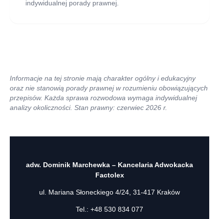
indywidualnej porady prawnej.
Informacje na tej stronie mają charakter ogólny i edukacyjny
oraz nie stanowią porady prawnej w rozumieniu obowiązujących
przepisów. Każda sprawa rozwodowa wymaga indywidualnej
analizy okoliczności. Stan prawny: czerwiec 2026 r.
adw. Dominik Marchewka – Kancelaria Adwokacka
Factolex
ul. Mariana Słoneckiego 4/24, 31-417 Kraków
Tel.:
+48 530 834 077