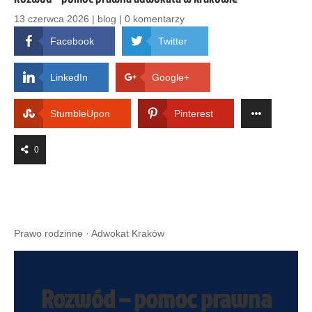
13 czerwca 2026
|
blog
|
0 komentarzy
Facebook
Twitter
LinkedIn
Google+
StumbleUpon
Pinterest
0
Prawo rodzinne · Adwokat Kraków
Rozwód – pomoc prawna