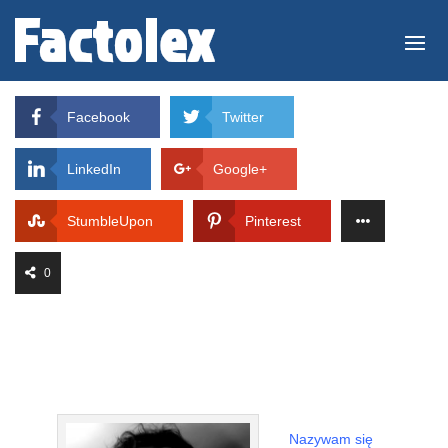
Facebook
Twitter
LinkedIn
Google+
StumbleUpon
Pinterest
0
Nazywam się