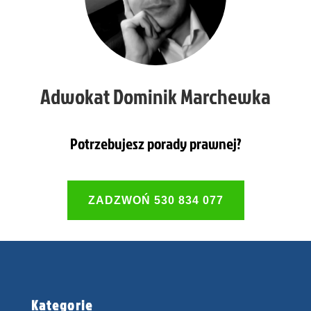
…
…
…
Adwokat Dominik Marchewka
…
…
Potrzebujesz porady prawnej?
…
ZADZWOŃ 530 834 077
Kategorie