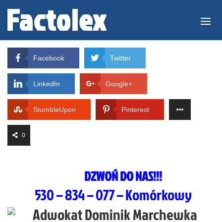
Facebook
Twitter
LinkedIn
Google+
StumbleUpon
Pinterest
0
DZWOŃ DO NAS!!!
530 – 834 – 077 – Komórkowy