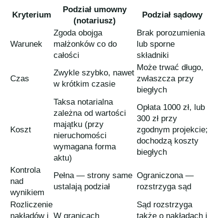
Podział umowny
Kryterium
Podział sądowy
(notariusz)
Zgoda obojga
Brak porozumienia
Warunek
małżonków co do
lub sporne
całości
składniki
Może trwać długo,
Zwykle szybko, nawet
Czas
zwłaszcza przy
w krótkim czasie
biegłych
Taksa notarialna
Opłata 1000 zł, lub
zależna od wartości
300 zł przy
majątku (przy
Koszt
zgodnym projekcie;
nieruchomości
dochodzą koszty
wymagana forma
biegłych
aktu)
Kontrola
Pełna — strony same
Ograniczona —
nad
ustalają podział
rozstrzyga sąd
wynikiem
Rozliczenie
Sąd rozstrzyga
nakładów i
W granicach
także o nakładach i