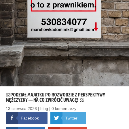
⚖️PODZIAŁ MAJĄTKU PO ROZWODZIE Z PERSPEKTYWY
MĘŻCZYZNY — NA CO ZWRÓCIĆ UWAGĘ? ⚖️
13 czerwca 2026
|
blog
|
0 komentarzy
Facebook
Twitter