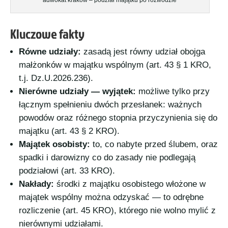
adwokat kraków – podział majątku po rozwodzie
Kluczowe fakty
Równe udziały:
zasadą jest równy udział obojga
małżonków w majątku wspólnym (art. 43 § 1 KRO,
t.j. Dz.U.2026.236).
Nierówne udziały — wyjątek:
możliwe tylko przy
łącznym spełnieniu dwóch przesłanek: ważnych
powodów oraz różnego stopnia przyczynienia się do
majątku (art. 43 § 2 KRO).
Majątek osobisty:
to, co nabyte przed ślubem, oraz
spadki i darowizny co do zasady nie podlegają
podziałowi (art. 33 KRO).
Nakłady:
środki z majątku osobistego włożone w
majątek wspólny można odzyskać — to odrębne
rozliczenie (art. 45 KRO), którego nie wolno mylić z
nierównymi udziałami.