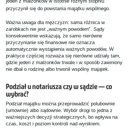
jeden z małżonków w istotnie różnym stopniu
przyczynił się do powstania majątku wspólnego.
Ważna uwaga dla mężczyzn: sama różnica w
zarobkach nie jest „ważnym powodem”. Sądy
konsekwentnie wskazują, że samo nierówne
przyczynianie się finansowe nie oznacza
automatycznie wystąpienia ważnych powodów. W
praktyce częściej rozważa się nierówne udziały tam,
gdzie jeden z małżonków trwale i w sposób zawiniony
nie dbał o rodzinę albo trwonił wspólny majątek.
Podział u notariusza czy w sądzie — co
0
wybrać?
Shares
Podział majątku można przeprowadzić polubownie
(umownie) albo sądownie. Wybór drogi to jedna z
ważniejszych decyzji strategicznych, bo wpływa na
czas, koszt i poziom kontroli nad wynikiem.