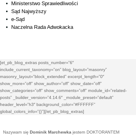
Ministerstwo Sprawiedliwości
Sąd Najwyższy
e-Sąd
Naczelna Rada Adwokacka
[et_pb_blog_extras posts_number=”6″
include_current_taxonomy=”on” blog_layout=”masonry”
masonry_layout=”block_extended” excerpt_length=”0″
show_more=”off” show_author=”off” show_date=”off”
show_categories=”off” show_comments=”off” module_id=”related-
posts” _builder_version=”4.14.6″ _module_preset=”default”
header_level=”h3″ background_color=”#FFFFFF”
global_colors_info=”{}”][/et_pb_blog_extras]
Nazywam się
Dominik Marchewka
jestem DOKTORANTEM