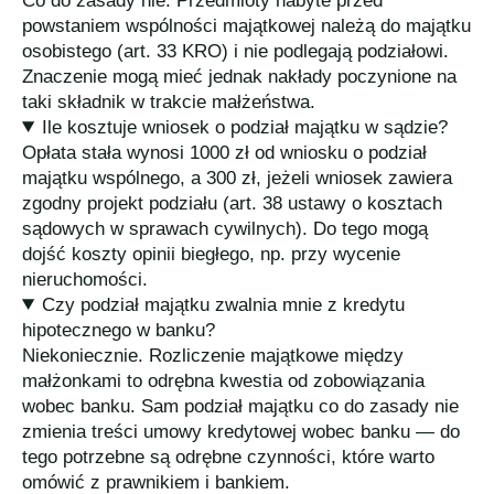
Co do zasady nie. Przedmioty nabyte przed
powstaniem wspólności majątkowej należą do majątku
osobistego (art. 33 KRO) i nie podlegają podziałowi.
Znaczenie mogą mieć jednak nakłady poczynione na
taki składnik w trakcie małżeństwa.
Ile kosztuje wniosek o podział majątku w sądzie?
Opłata stała wynosi 1000 zł od wniosku o podział
majątku wspólnego, a 300 zł, jeżeli wniosek zawiera
zgodny projekt podziału (art. 38 ustawy o kosztach
sądowych w sprawach cywilnych). Do tego mogą
dojść koszty opinii biegłego, np. przy wycenie
nieruchomości.
Czy podział majątku zwalnia mnie z kredytu
hipotecznego w banku?
Niekoniecznie. Rozliczenie majątkowe między
małżonkami to odrębna kwestia od zobowiązania
wobec banku. Sam podział majątku co do zasady nie
zmienia treści umowy kredytowej wobec banku — do
tego potrzebne są odrębne czynności, które warto
omówić z prawnikiem i bankiem.