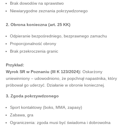
Brak dowodów na sprawstwo
Niewiarygodne zeznania pokrzywdzonego
2. Obrona konieczna (art. 25 KK)
Odpieranie bezpośredniego, bezprawnego zamachu
Proporcjonalność obrony
Brak przekroczenia granic
Przykład:
Wyrok SR w Poznaniu (III K 123/2024):
Oskarżony
uniewinniony – udowodniono, że popchnął napastnika, który
próbował go uderzyć. Działanie w obronie koniecznej.
3. Zgoda pokrzywdzonego
Sport kontaktowy (boks, MMA, zapasy)
Zabawa, gra
Ograniczenia: zgoda musi być świadoma i dobrowolna