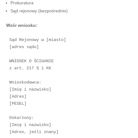
Prokuratura
Sąd rejonowy (bezpośrednio)
Wzór wniosku:
Sąd Rejonowy w [miasto]  

[adres sądu]  

WNIOSEK O ŚCIGANIE  

z art. 217 § 1 KK  

Wnioskodawca:  

[Imię i nazwisko]  

[Adres]  

[PESEL]  

Oskarżony:  

[Imię i nazwisko]  

[Adres, jeśli znany]  
