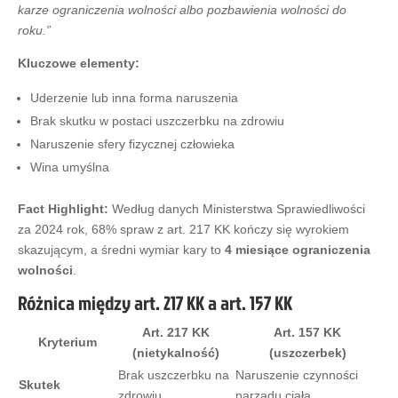
karze ograniczenia wolności albo pozbawienia wolności do
roku.”
Kluczowe elementy:
Uderzenie lub inna forma naruszenia
Brak skutku w postaci uszczerbku na zdrowiu
Naruszenie sfery fizycznej człowieka
Wina umyślna
Fact Highlight:
Według danych Ministerstwa Sprawiedliwości
za 2024 rok, 68% spraw z art. 217 KK kończy się wyrokiem
skazującym, a średni wymiar kary to
4 miesiące ograniczenia
wolności
.
Różnica między art. 217 KK a art. 157 KK
Art. 217 KK
Art. 157 KK
Kryterium
(nietykalność)
(uszczerbek)
Brak uszczerbku na
Naruszenie czynności
Skutek
zdrowiu
narządu ciała