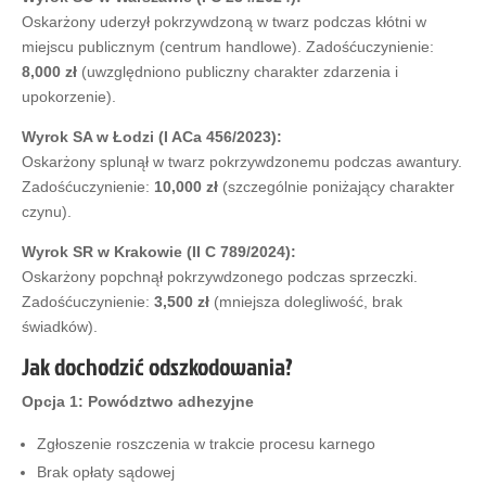
Oskarżony uderzył pokrzywdzoną w twarz podczas kłótni w
miejscu publicznym (centrum handlowe). Zadośćuczynienie:
8,000 zł
(uwzględniono publiczny charakter zdarzenia i
upokorzenie).
Wyrok SA w Łodzi (I ACa 456/2023):
Oskarżony splunął w twarz pokrzywdzonemu podczas awantury.
Zadośćuczynienie:
10,000 zł
(szczególnie poniżający charakter
czynu).
Wyrok SR w Krakowie (II C 789/2024):
Oskarżony popchnął pokrzywdzonego podczas sprzeczki.
Zadośćuczynienie:
3,500 zł
(mniejsza dolegliwość, brak
świadków).
Jak dochodzić odszkodowania?
Opcja 1: Powództwo adhezyjne
Zgłoszenie roszczenia w trakcie procesu karnego
Brak opłaty sądowej