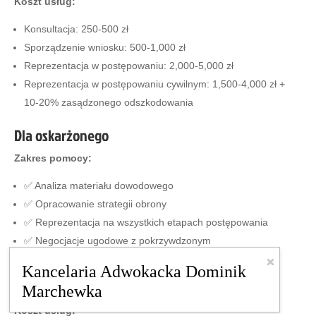
Koszt usług:
Konsultacja: 250-500 zł
Sporządzenie wniosku: 500-1,000 zł
Reprezentacja w postępowaniu: 2,000-5,000 zł
Reprezentacja w postępowaniu cywilnym: 1,500-4,000 zł +
10-20% zasądzonego odszkodowania
Dla oskarżonego
Zakres pomocy:
✅ Analiza materiału dowodowego
✅ Opracowanie strategii obrony
✅ Reprezentacja na wszystkich etapach postępowania
✅ Negocjacje ugodowe z pokrzywdzonym
✅ Wnioski o umorzenie lub uniewinnienie
Kancelaria Adwokacka Dominik
✅ Apelacja od wyroku
Marchewka
Koszt usług: