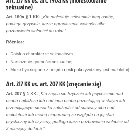
Art. 217 KK vs. art. 190a KK (molestowanie
seksualne)
Art. 190a § 1 KK:
„Kto molestuje seksualnie inną osobę,
podlega grzywnie, karze ograniczenia wolności albo
pozbawienia wolności do roku.”
Różnice:
Dotyk o charakterze seksualnym
Naruszenie godności seksualnej
Może być ścigane z urzędu (jeśli pokrzywdzony jest małoletni)
Art. 217 KK vs. art. 207 KK (znęcanie się)
Art. 207 § 1 KK:
„Kto znęca się fizycznie lub psychicznie nad
osobą najbliższą lub nad inną osobą pozostającą w stałym lub
przemijającym stosunku zależności od sprawcy albo nad
małoletnim lub osobą nieporadną ze względu na jej stan
psychiczny lub fizyczny, podlega karze pozbawienia wolności od
3 miesięcy do lat 5.”