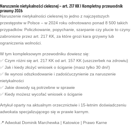
Naruszenie nietykalności cielesnej – art. 217 KK | Kompletny przewodnik
prawny 2026
Naruszenie nietykalności cielesnej to jedno z najczęstszych
przestępstw w Polsce – w 2024 roku odnotowano ponad 8 500 takich
przypadków. Policzkowanie, popychanie, szarpanie czy plucie to czyny
zabronione przez art. 217 KK, za które grozi kara grzywny lub
ograniczenia wolności.
W tym kompleksowym przewodniku dowiesz się:
✅ Czym różni się art. 217 KK od art. 157 KK (uszczerbek na zdrowiu)
✅ Jak i kiedy złożyć wniosek o ściganie (masz tylko 30 dni!)
✅ Ile wynosi odszkodowanie i zadośćuczynienie za naruszenie
nietykalności
✅ Jakie dowody są potrzebne w sprawie
✅ Kiedy możesz wycofać wniosek o ściganie
Artykuł oparty na aktualnym orzecznictwie i 15-letnim doświadczeniu
adwokata specjalizującego się w prawie karnym.
📍 Adwokat Dominik Marchewka | Katowice | Prawo Karne