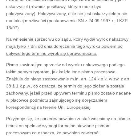
oskarżyciel (również posiłkowy, którym może być
pokrzywdzony). Pokrzywdzony, o ile nie jest oskarżycielem nie
ma takiej możliwości (postanowienie SN z 24.09.1997 r., I KZP
13/97).
Na wniesienie sprzeciwu do sądu, który wydał wyrok nakazowy
mają tylko 7 dni od dnia doręczenia tego wyroku bowiem po
upływie tego terminu wyrok się uprawomocnia.
Pismo zawierające sprzeciw od wyroku nakazowego podlega
takim samym rygorom, jak każde inne pismo procesowe.
Znajduje do niego zastosowanie m.in. art. 124 k.p.k. w zw. z art.
38 § 1 k.p.w., co oznacza, że termin do jego złożenia zostaje
zachowany, jeżeli przed upływem terminu pismo zostało nadane
w placówce podmiotu zajmującego się doręczaniem
korespondencji na terenie Unii Europejskiej.
Przyjmuje się, że sprzeciw powinien zostać wniesiony na piśmie
i musi on spełniać wymogi formalne stawiane pismom
procesowym co oznacza, że powinien zawierać: