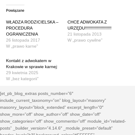
Powiązane
WŁADZA RODZICIELSKA –
CHCE ADWOKATA Z
PROCEDURA
URZĘDU!!!!!!!!!!!!!!!!!!!!!!
OGRANICZENIA
21 listopada 2013
26 listopada 2017
W „prawo cywilne"
W „prawo karne"
Kontakt z adwokatem w
Krakowie w sprawie karnej:
29 kwietnia 2025
W „bez kategorii"
[et_pb_blog_extras posts_number=”6″
include_current_taxonomy=”on” blog_layout=”masonry”
masonry_layout=”block_extended” excerpt_length=”0″
show_more=”off” show_author=”off” show_date=”off”
show_categories=”off” show_comments=”off” module_id=”related-
posts” _builder_version=”4.14.6″ _module_preset=”default”