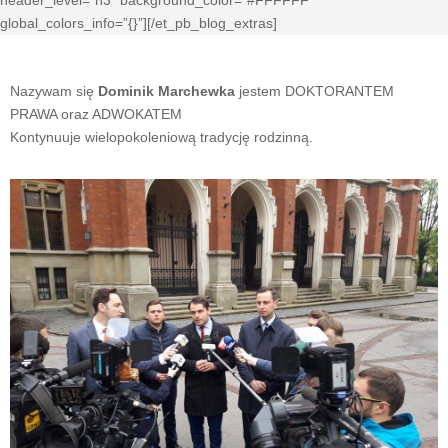
header_level=”h3″ background_color=”#FFFFFF”
0
global_colors_info=”{}”][/et_pb_blog_extras]
Shares
Nazywam się
Dominik Marchewka
jestem DOKTORANTEM
PRAWA oraz ADWOKATEM
Kontynuuje wielopokoleniową tradycję rodzinną.