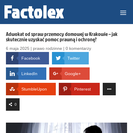
Adwokat od spraw przemocy domowej w Krakowie – jak
skutecznie uzyskać pomoc prawną i ochronę?
6 maja 2025
|
prawo rodzinne
|
0 komentarzy
Facebook
Twitter
LinkedIn
Google+
StumbleUpon
Pinterest
0