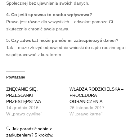
Społecznej bez ujawniania swoich danych.
4. Co jeśli sprawca to osoba wpływowa?
Prawo jest równe dla wszystkich – adwokat pomoże Ci
skutecznie chronić swoje prawa.
5. Czy adwokat może pomóc mi zabezpieczyć dzieci?
Tak – może złożyć odpowiednie wnioski do sądu rodzinnego i
współpracować z kuratorem.
Powiązane
ZNĘCANIE SIĘ ,
WŁADZA RODZICIELSKA –
PRZESŁANKI
PROCEDURA
PRZESTĘPSTWA……
OGRANICZENIA
14 grudnia 2016
26 listopada 2017
W „prawo cywilne"
W „prawo karne"
🔍 Jak poradzić sobie z
zadłużeniem? 5 kroków,