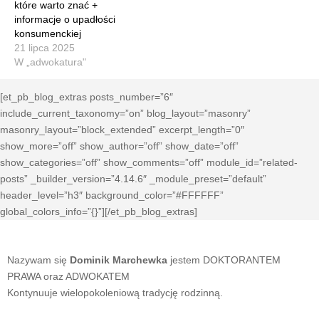
które warto znać +
informacje o upadłości
konsumenckiej
21 lipca 2025
W „adwokatura"
[et_pb_blog_extras posts_number=”6″
include_current_taxonomy=”on” blog_layout=”masonry”
masonry_layout=”block_extended” excerpt_length=”0″
show_more=”off” show_author=”off” show_date=”off”
show_categories=”off” show_comments=”off” module_id=”related-
posts” _builder_version=”4.14.6″ _module_preset=”default”
header_level=”h3″ background_color=”#FFFFFF”
global_colors_info=”{}”][/et_pb_blog_extras]
Nazywam się
Dominik Marchewka
jestem DOKTORANTEM
PRAWA oraz ADWOKATEM
Kontynuuje wielopokoleniową tradycję rodzinną.