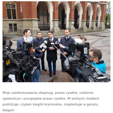
Moje zainteresowania obejmują: prawo cywilne, rodzinne,
opiekuńcze i europejskie prawo cywilne. W wolnych chwilach:
podróżuje, czytam książki kryminalne, majsterkuje w garażu,
biegam