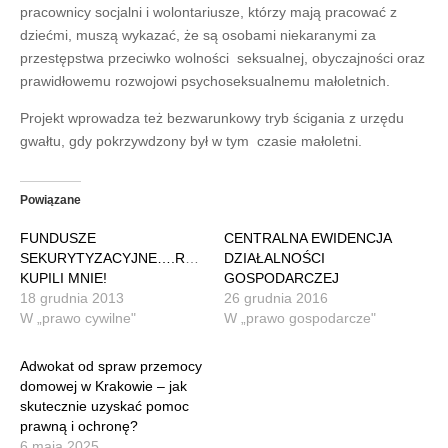
pracownicy socjalni i wolontariusze, którzy mają pracować z
dziećmi, muszą wykazać, że są osobami niekaranymi za
przestępstwa przeciwko wolności seksualnej, obyczajności oraz
prawidłowemu rozwojowi psychoseksualnemu małoletnich.
Projekt wprowadza też bezwarunkowy tryb ścigania z urzędu
gwałtu, gdy pokrzywdzony był w tym czasie małoletni.
Powiązane
FUNDUSZE
CENTRALNA EWIDENCJA
SEKURYTYZACYJNE….RATUNKU
DZIAŁALNOŚCI
KUPILI MNIE!
GOSPODARCZEJ
18 grudnia 2013
26 grudnia 2016
W „prawo cywilne"
W „prawo gospodarcze"
Adwokat od spraw przemocy
domowej w Krakowie – jak
skutecznie uzyskać pomoc
prawną i ochronę?
6 maja 2025