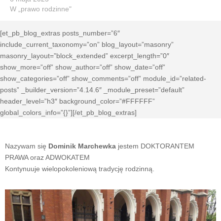
W „prawo rodzinne"
[et_pb_blog_extras posts_number=”6″
include_current_taxonomy=”on” blog_layout=”masonry”
masonry_layout=”block_extended” excerpt_length=”0″
show_more=”off” show_author=”off” show_date=”off”
show_categories=”off” show_comments=”off” module_id=”related-
posts” _builder_version=”4.14.6″ _module_preset=”default”
header_level=”h3″ background_color=”#FFFFFF”
global_colors_info=”{}”][/et_pb_blog_extras]
Nazywam się
Dominik Marchewka
jestem DOKTORANTEM
PRAWA oraz ADWOKATEM
Kontynuuje wielopokoleniową tradycję rodzinną.