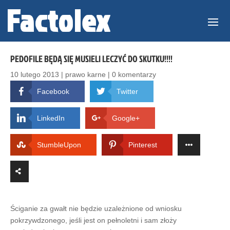
PEDOFILE BĘDĄ SIĘ MUSIELI LECZYĆ DO SKUTKU!!!!
10 lutego 2013
|
prawo karne
|
0 komentarzy
Facebook
Twitter
LinkedIn
Google+
StumbleUpon
Pinterest
Ściganie za gwałt nie będzie uzależnione od wniosku
pokrzywdzonego, jeśli jest on pełnoletni i sam złoży