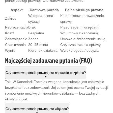
pełnej obsługi prawnej. Oto klarowne zestawienie:
Aspekt
Darmowa porada
Pełna obsługa prawna
Wstępna ocena
Kompleksowe prowadzenie
Zakres
sytuacji
sprawy
Reprezentacja
Brak
Przed sądem i urzędami
Koszt
Bezpłatna
Wg umowy z kancelarią
Zobowiązanie
Żadne
Umowa o świadczenie usług
Czas trwania
20–45 minut
Cały czas trwania sprawy
Wynik
Kierunek działania
Wyrok / ugoda / decyzja
Najczęściej zadawane pytania (FAQ)
Czy darmowa porada prawna jest naprawdę bezpłatna?
+
Tak. W Kancelarii Factolex wstępna konsultacja jest całkowicie
bezpłatna i bez zobowiązań. Jej celem jest ocena Twojej sytuacji
i omówienie możliwych kierunków działania — bez żadnych
ukrytych opłat.
Czy darmowa porada prawna jest wiążąca?
+