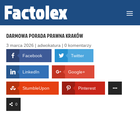
DARMOWA PORADA PRAWNA KRAKÓW
3 marca 2026
|
adwokatura
|
0 komentarzy
Facebook
Twitter
LinkedIn
Google+
StumbleUpon
Pinterest
0