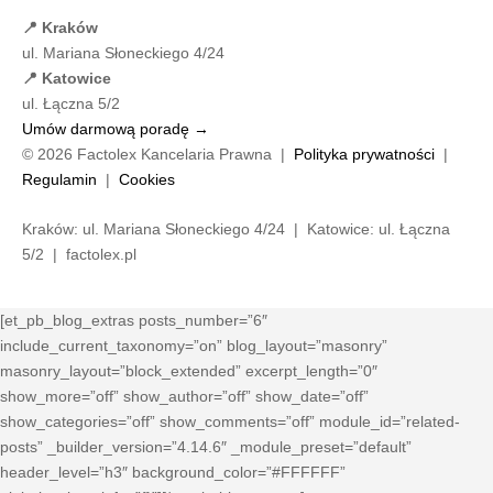
📍 Kraków
ul. Mariana Słoneckiego 4/24
📍 Katowice
ul. Łączna 5/2
Umów darmową poradę →
© 2026 Factolex Kancelaria Prawna |
Polityka prywatności
|
Regulamin
|
Cookies
Kraków: ul. Mariana Słoneckiego 4/24 | Katowice: ul. Łączna
5/2 | factolex.pl
[et_pb_blog_extras posts_number=”6″
include_current_taxonomy=”on” blog_layout=”masonry”
masonry_layout=”block_extended” excerpt_length=”0″
show_more=”off” show_author=”off” show_date=”off”
show_categories=”off” show_comments=”off” module_id=”related-
posts” _builder_version=”4.14.6″ _module_preset=”default”
header_level=”h3″ background_color=”#FFFFFF”