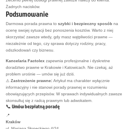
zleceniu pełnej obsługi prawnej zawsze należy do klienta.
Żadnych nacisków.
Podsumowanie
Darmowa porada prawna to
szybki i bezpieczny sposób
na
ocenę swojej sytuacji bez ponoszenia kosztów. Warto z niej
skorzystać zawsze wtedy, gdy masz wątpliwości prawne —
niezależnie od tego, czy sprawa dotyczy rodziny, pracy,
odszkodowań czy biznesu.
Kancelaria Factolex
zapewnia profesjonalne i dyskretne
doradztwo prawne w Krakowie i Katowicach. Nie czekaj, aż
problem urośnie — umów się już dziś.
⚠️
Zastrzeżenie prawne:
Artykuł ma charakter wyłącznie
informacyjny i nie stanowi porady prawnej w rozumieniu
obowiązujących przepisów. W sprawach indywidualnych zawsze
skonsultuj się z radcą prawnym lub adwokatem.
📞 Umów bezpłatną poradę
📍
Kraków
ul. Mariana Słoneckiego 4/24