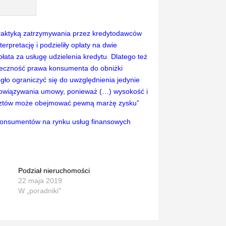
 praktyką zatrzymywania przez kredytodawców
rpretację i podzieliły opłaty na dwie
łata za usługę udzielenia kredytu. Dlatego też
uteczność prawa konsumenta do obniżki
gło ograniczyć się do uwzględnienia jedynie
bowiązywania umowy, ponieważ (…) wysokość i
 kosztów może obejmować pewną marżę zysku”
 Konsumentów na rynku usług finansowych
Podział nieruchomości
22 maja 2019
W „poradniki"