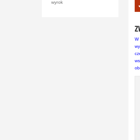
wyrok
Z
W 
wy
cz
ws
ob
0
Shares