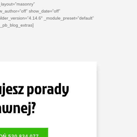
_layout=”masonry”
_author=”off” show_date=”off”
lder_version=”4.14.6″ _module_preset=”default”
t_pb_blog_extras]
jesz porady
awnej?
Ń 530 834 077