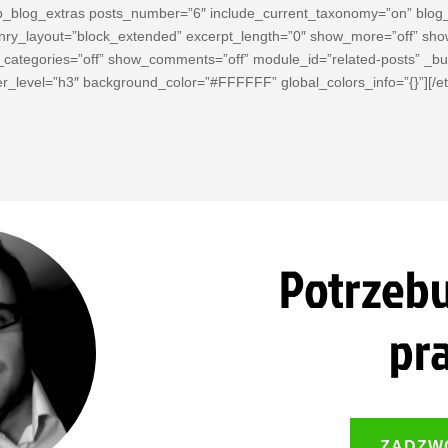
b_blog_extras posts_number=”6″ include_current_taxonomy=”on” blog
ry_layout=”block_extended” excerpt_length=”0″ show_more=”off” show
categories=”off” show_comments=”off” module_id=”related-posts” _bui
r_level=”h3″ background_color=”#FFFFFF” global_colors_info=”{}”][/e
Potrzebu
pr
ZADZWO