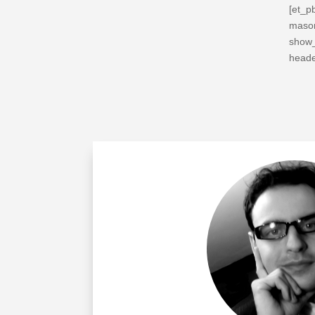
[et_p
mason
show_
heade