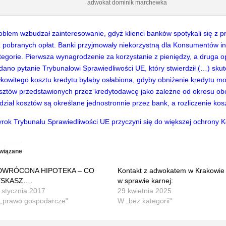
adwokat dominik marchewka
oblem wzbudzał zainteresowanie, gdyż klienci banków spotykali się z
ż pobranych opłat. Banki przyjmowały niekorzystną dla Konsumentów inte
tegorie. Pierwsza wynagrodzenie za korzystanie z pieniędzy, a druga op
dano pytanie Trybunałowi Sprawiedliwości UE, który stwierdził (…) sk
łkowitego kosztu kredytu byłaby osłabiona, gdyby obniżenie kredytu mo
sztów przedstawionych przez kredytodawcę jako zależne od okresu o
dział kosztów są określane jednostronnie przez bank, a rozliczenie
rok Trybunału Sprawiedliwości UE przyczyni się do większej ochrony
wiązane
DWRÓCONA HIPOTEKA – CO
Kontakt z adwokatem w Krakowie
YSKASZ….
w sprawie karnej:
 stycznia 2017
29 kwietnia 2025
„prawo gospodarcze"
W „bez kategorii"