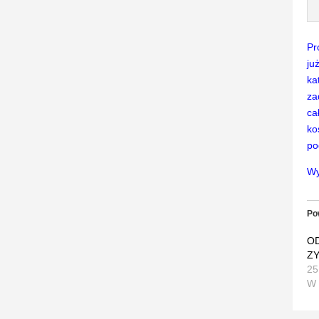
Pr
ju
ka
za
ca
ko
po
Wy
Po
O
Z
25
W 