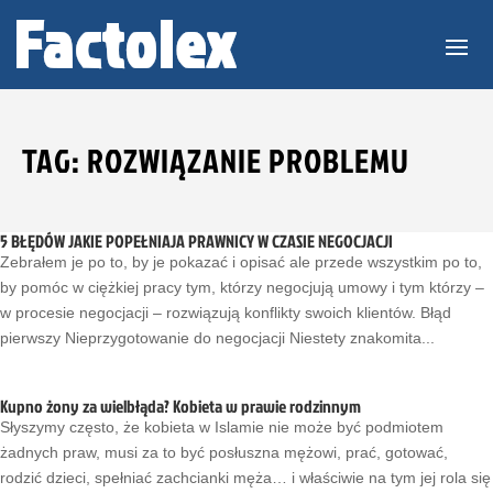
TAG: ROZWIĄZANIE PROBLEMU
5 BŁĘDÓW JAKIE POPEŁNIAJA PRAWNICY W CZASIE NEGOCJACJI
Zebrałem je po to, by je pokazać i opisać ale przede wszystkim po to,
by pomóc w ciężkiej pracy tym, którzy negocjują umowy i tym którzy –
w procesie negocjacji – rozwiązują konflikty swoich klientów. Błąd
pierwszy Nieprzygotowanie do negocjacji Niestety znakomita...
Kupno żony za wielbłąda? Kobieta w prawie rodzinnym
Słyszymy często, że kobieta w Islamie nie może być podmiotem
żadnych praw, musi za to być posłuszna mężowi, prać, gotować,
rodzić dzieci, spełniać zachcianki męża… i właściwie na tym jej rola się