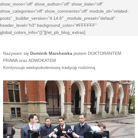
show_more=”off” show_author=”off” show_date=”off”
show_categories=”off” show_comments=”off” module_id=”related-
posts” _builder_version=”4.14.6″ _module_preset=”default”
header_level=”h3″ background_color=”#FFFFFF”
global_colors_info=”{}”][/et_pb_blog_extras]
Nazywam się
Dominik Marchewka
jestem DOKTORANTEM
PRAWA oraz ADWOKATEM
Kontynuuje wielopokoleniową tradycję rodzinną.