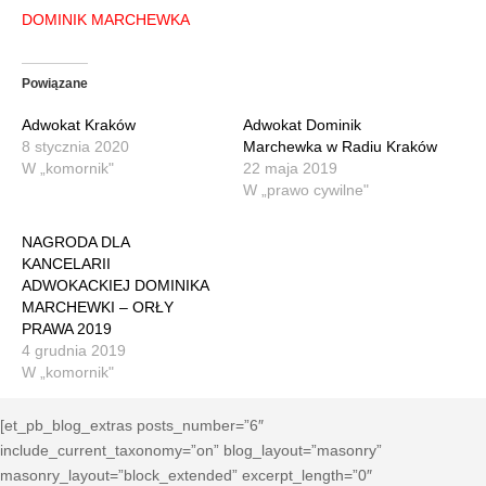
DOMINIK MARCHEWKA
Powiązane
Adwokat Kraków
Adwokat Dominik
8 stycznia 2020
Marchewka w Radiu Kraków
W „komornik"
22 maja 2019
W „prawo cywilne"
NAGRODA DLA
KANCELARII
ADWOKACKIEJ DOMINIKA
MARCHEWKI – ORŁY
PRAWA 2019
4 grudnia 2019
W „komornik"
[et_pb_blog_extras posts_number=”6″
include_current_taxonomy=”on” blog_layout=”masonry”
masonry_layout=”block_extended” excerpt_length=”0″